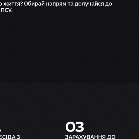
о життя? Обирай напрям та долучайся до
ДПСУ.
2
03
ЕСІДА З
ЗАРАХУВАННЯ ДО