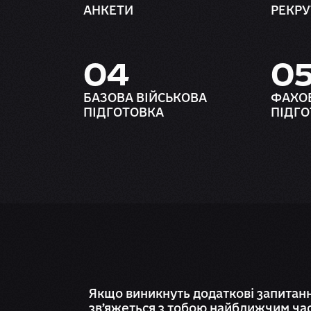
АНКЕТИ
РЕКР
04
0
БАЗОВА ВІЙСЬКОВА
ФАХО
ПІДГОТОВКА
ПІДГО
Якщо виникнуть додаткові запитанн
звʼяжеться з тобою найближчим ча