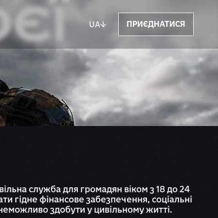
ЄЇ
ПРИЄДНАТИСЯ
UA
вільна служба для громадян віком з 18 до 24
мати гідне фінансове забезпечення, соціальні
й неможливо здобути у цивільному житті.