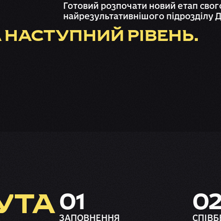
Готовий розпочати новий етап свог
найрезультативнішого підрозділу 
 НАСТУПНИЙ РІВЕНЬ.
УТА
01
0
ЗАПОВНЕННЯ
СПІВБ