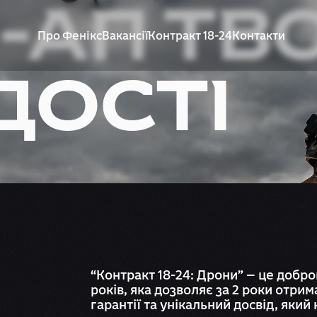
-АП ТВО
Про Фенікс
Вакансії
Контракт 18-24
Контакти
ДОСТІ
“Контракт 18-24: Дрони” — це добро
років, яка дозволяє за 2 роки отри
гарантії та унікальний досвід, яки