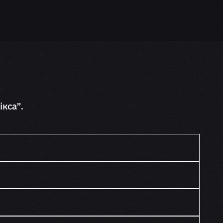
кса”.
.