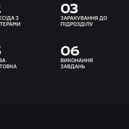
2
03
ЕСІДА З
ЗАРАХУВАННЯ ДО
УТЕРАМИ
ПІДРОЗДІЛУ
5
06
ВА
ВИКОНАННЯ
ТОВКА
ЗАВДАНЬ